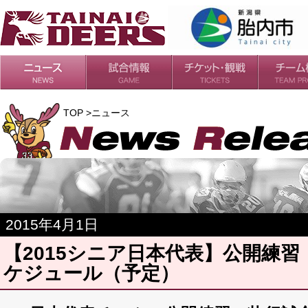
日程・結果
シーズンの流れ
チケット
会場・アクセス
ルールガイド
チームの歴
過去の成績
TOP >ニュース
2015年4月1日
【2015シニア日本代表】公開練
ケジュール（予定）