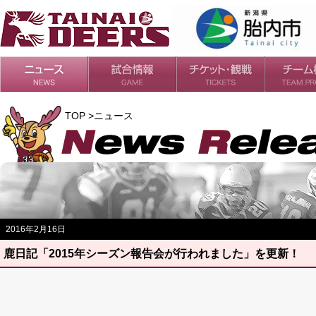
日程・結果
シーズンの流れ
チケット
会場・アクセス
ルールガイド
チームの歴
過去の成績
TOP >ニュース
2016年2月16日
鹿日記「2015年シーズン報告会が行われました」を更新！