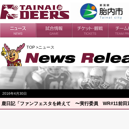
日程・結果
シーズンの流れ
チケット
会場・アクセス
ルールガイド
チームの歴
過去の成績
TOP >ニュース
2016年4月30日
鹿日記「ファンフェスタを終えて 〜実行委員 WR#11前田