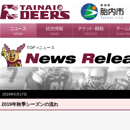
日程・結果
シーズンの流れ
チケット
会場・アクセス
ルールガイド
チームの歴
過去の成績
TOP >ニュース
2019年5月17日
2019年秋季シーズンの流れ