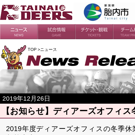
日程・結果
シーズンの流れ
チケット
会場・アクセス
ルールガイド
チームの歴
過去の成績
TOP >ニュース
2019年12月26日
【お知らせ】ディアーズオフィス
2019年度ディアーズオフィスの冬季