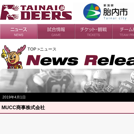
日程・結果
シーズンの流れ
チケット
会場・アクセス
ルールガイド
チームの歴
過去の成績
TOP >ニュース
2019年4月1日
MUCC商事株式会社