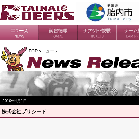
日程・結果
シーズンの流れ
チケット
会場・アクセス
ルールガイド
チームの歴
過去の成績
TOP >ニュース
2019年4月1日
株式会社プリシード