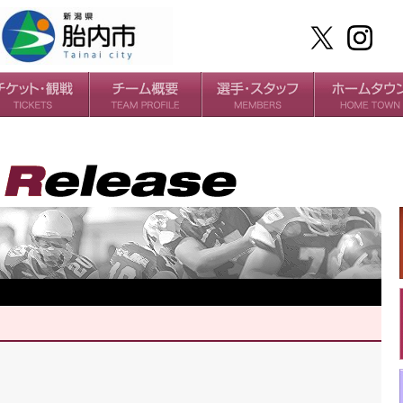
ケット
場・アクセス
ールガイド
チームの歴史
過去の成績
選手
スタッフ