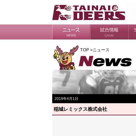
日程・結果
シーズンの流れ
チ
会
ル
TOP >ニュース
2019年4月1日
稲城レミックス株式会社