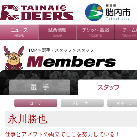
日程・結果
シーズンの流れ
チケット
会場・アクセス
ルールガイド
チームの歴
過去の成績
TOP > 選手・スタッフ > スタッフ
コーチ
トレーナー
マネージ
永川勝也
仕事とアメフトの両立でここを努力している！