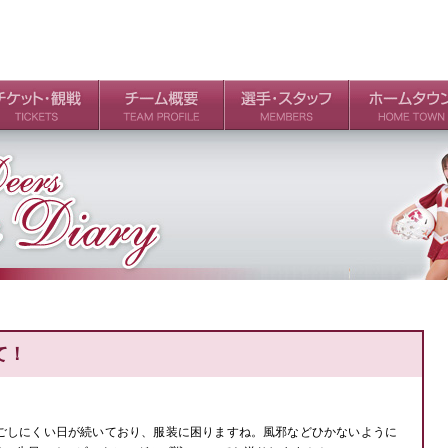
ケット
場・アクセス
ールガイド
チームの歴史
過去の成績
選手
スタッフ
て！
ごしにくい日が続いており、服装に困りますね。風邪などひかないように