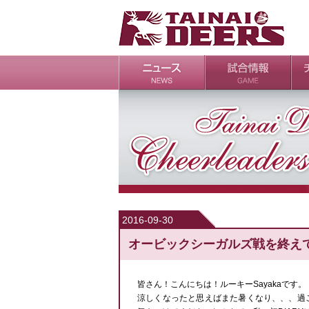
日程・結果
シーズンの流れ
チ
会
ル
2016-09-30
オービックシーガルズ戦を終え
皆さん！こんにちは！ルーキーSayakaです。
涼しくなったと思えばまた暑くなり、、、過