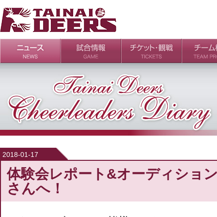
日程・結果
シーズンの流れ
チケット
会場・アクセス
ルールガイド
チームの歴
過去の成績
2018-01-17
体験会レポート&オーディショ
さんへ！