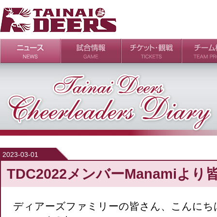
日程・結果
シーズンの流れ
チケット
会場・アクセス
ルールガイド
チームの歴
過去の成績
2023-03-01
TDC2022メンバーManamiより
ディアーズファミリーの皆さん、こんにち