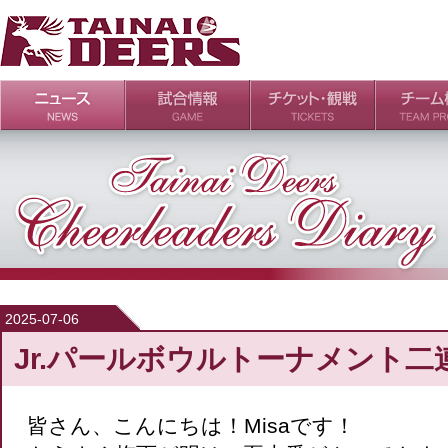
日程・結果
シーズンの流れ
チケット
会場・アクセス
ルールガイド
チームの歴
過去の成績
2025-07-06
Jr.パールボウルトーナメント二
皆さん、こんにちは！Misaです！