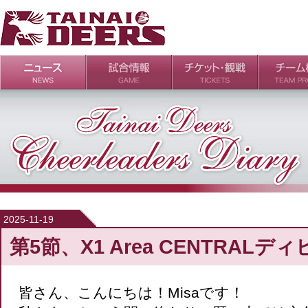
日程・結果
シーズンの流れ
チケット
会場・アクセス
ルールガイド
チームの歴
過去の成績
2025-11-19
第5節、X1 Area CENTRAL
皆さん、こんにちは！Misaです！