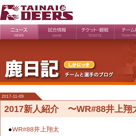
日程・結果
シーズンの流れ
チケット
会場・アクセス
ルールガイド
チームの歴
過去の成績
2017-11-09
2017新人紹介 〜WR#88井上翔
●
WR#88井上翔太