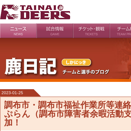
日程・結果
シーズンの流れ
チケット
会場・アクセス
ルールガイド
チームの歴
過去の成績
2023-01-25
調布市・調布市福祉作業所等連
ぷらん（調布市障害者余暇活動
加！