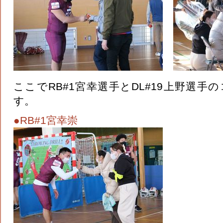
ここでRB#1宮幸選手とDL#19上野選
す。
●RB#1宮幸崇