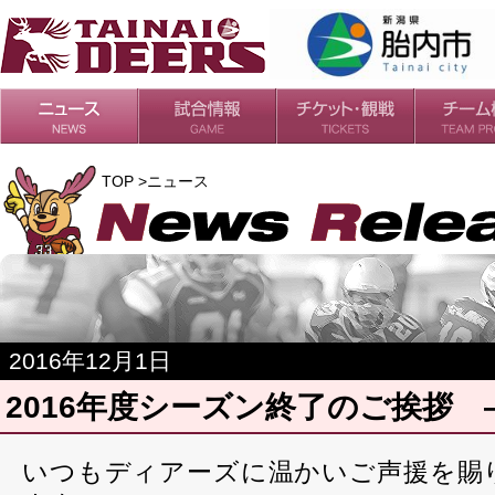
日程・結果
シーズンの流れ
チケット
会場・アクセス
ルールガイド
チームの歴
過去の成績
TOP >ニュース
2016年12月1日
2016年度シーズン終了のご挨拶
いつもディアーズに温かいご声援を賜