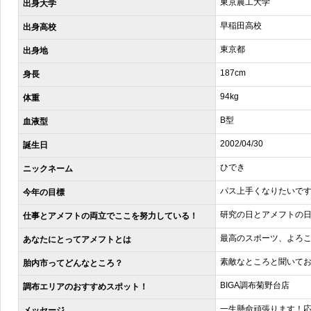
東京農工大学
出身大学
早稲田高校
出身高校
東京都
出身地
187cm
身長
94kg
体重
B型
血液型
2002/04/30
誕生日
ひでき
ニックネーム
パス上手くなりたいで
今年の目標
研究の日とアメフトの
仕事とアメフトの両立でここを努力している！
最高のスポーツ、よろ
あなたにとってアメフトとは
素敵なところと聞いて
胎内市ってどんなところ？
BIGA調布菊野台店
調布エリアのおすすめスポット！
一生懸命頑張ります！
メッセージ