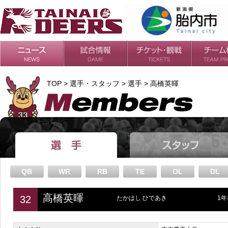
日程・結果
シーズンの流れ
チケット
会場・アクセス
ルールガイド
チームの歴
過去の成績
TOP > 選手・スタッフ > 選手 > 高橋英暉
QB
WR
RB
TE
OL
DL
高橋英暉
32
たかはし ひであき
1年