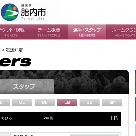
ケット
場・アクセス
ールガイド
チームの歴史
過去の成績
選手
スタッフ
手 > 渡邉知宏
E
OL
DL
LB
DB
SP
LB
 ちひろ
2年目