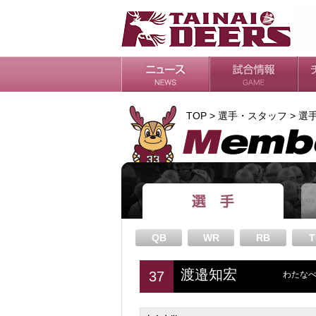
日程・結果
シーズンの流れ
チ
会
ル
TOP > 選手・スタッフ > 選
QB
WR
RB
T
渡邉知宏
37
わたなべ