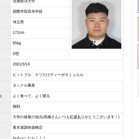
流通経済大学
国際学院高等学校
埼玉県
172cm
95kg
O型
2001/3/14
ピットブル、ケツだけディーボサミュエル
タックル量産
よく食べて、よく寝る
！
挑戦
大学の後輩の地元(髙橋さんいつも応援ありがとうございます！)
青木屋調布柴崎店
やるべしたら！！！