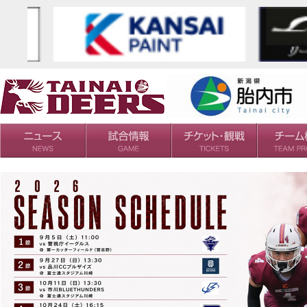
日程・結果
シーズンの流れ
チケット
会場・アクセス
ルールガイド
チームの歴
過去の成績