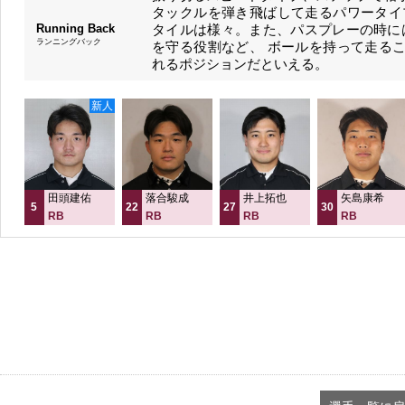
タックルを弾き飛ばして走るパワータイ
Running Back
タイルは様々。また、パスプレーの時に
ランニングバック
を守る役割など、 ボールを持って走る
れるポジションだといえる。
新人
田頭建佑
落合駿成
井上拓也
矢島康希
5
22
27
30
RB
RB
RB
RB