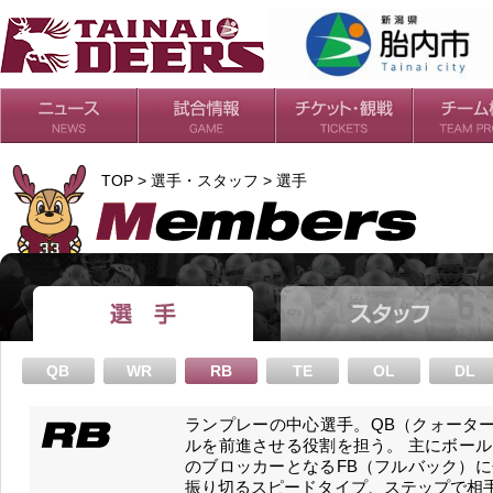
日程・結果
シーズンの流れ
チケット
会場・アクセス
ルールガイド
チームの歴
過去の成績
TOP > 選手・スタッフ > 選手
QB
WR
RB
TE
OL
DL
ランプレーの中心選手。QB（クォータ
ルを前進させる役割を担う。 主にボール
のブロッカーとなるFB（フルバック）に
振り切るスピードタイプ、ステップで相