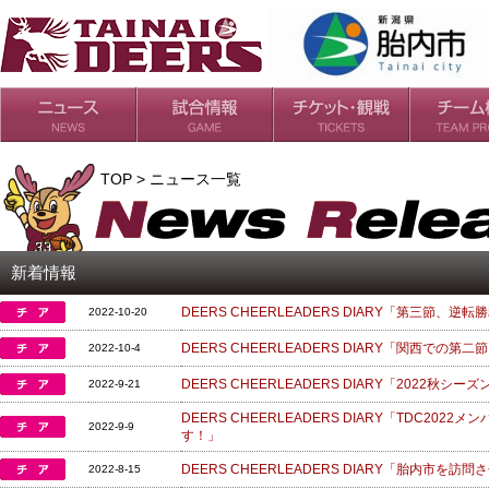
日程・結果
シーズンの流れ
チケット
会場・アクセス
ルールガイド
チームの歴
過去の成績
TOP > ニュース一覧
新着情報
DEERS CHEERLEADERS DIARY「第三節、逆
2022-10-20
DEERS CHEERLEADERS DIARY「関西で
2022-10-4
DEERS CHEERLEADERS DIARY「2022秋シ
2022-9-21
DEERS CHEERLEADERS DIARY「TDC2
2022-9-9
す！」
DEERS CHEERLEADERS DIARY「胎内市を
2022-8-15