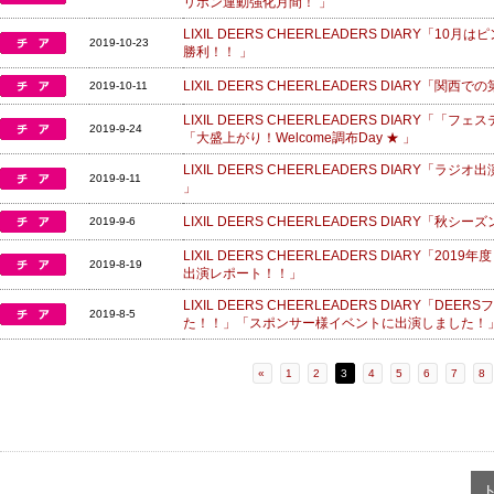
リボン運動強化月間！ 」
LIXIL DEERS CHEERLEADERS DIARY「
2019-10-23
勝利！！ 」
LIXIL DEERS CHEERLEADERS DIARY
2019-10-11
LIXIL DEERS CHEERLEADERS DIARY
2019-9-24
「大盛上がり！Welcome調布Day ★ 」
LIXIL DEERS CHEERLEADERS DIARY「ラ
2019-9-11
」
LIXIL DEERS CHEERLEADERS DIARY「
2019-9-6
LIXIL DEERS CHEERLEADERS DIARY「2
2019-8-19
出演レポート！！」
LIXIL DEERS CHEERLEADERS DIARY
2019-8-5
た！！」「スポンサー様イベントに出演しました！
«
1
2
3
4
5
6
7
8