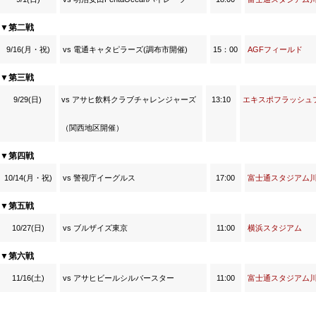
▼第二戦
9/16(月・祝)
vs 電通キャタピラーズ(調布市開催)
15：00
AGFフィールド
▼第三戦
9/29(日)
vs アサヒ飲料クラブチャレンジャーズ
13:10
エキスポフラッシュ
（関西地区開催）
▼第四戦
10/14(月・祝)
vs 警視庁イーグルス
17:00
富士通スタジアム
▼第五戦
10/27(日)
vs ブルザイズ東京
11:00
横浜スタジアム
▼第六戦
11/16(土)
vs アサヒビールシルバースター
11:00
富士通スタジアム