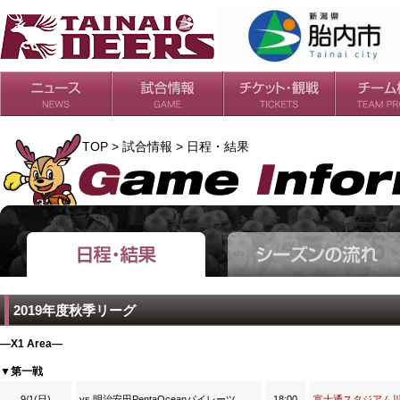
日程・結果
シーズンの流れ
チケット
会場・アクセス
ルールガイド
チームの歴
過去の成績
TOP > 試合情報 > 日程・結果
2019年度秋季リーグ
―X1 Area―
▼第一戦
9/1(日)
vs 明治安田PentaOceanパイレーツ
18:00
富士通スタジアム