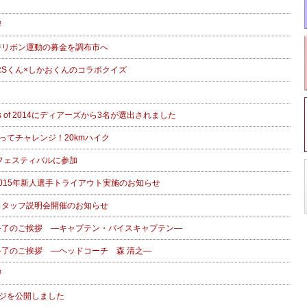
拶
ンジリボン運動の募金を調布市へ
EERSくん×しかおくんのコラボクイズ
Class of 2014にディアーズから3名が選出されました
ってチャレンジ！20kmハイク
フェスティバルに参加
 2015年新人選手トライアウト実施のお知らせ
 スタッフ説明会開催のお知らせ
ン終了のご挨拶 ―キャプテン・バイスキャプテン―
ン終了のご挨拶 ―ヘッドコーチ 森 清之―
拶
ジを公開しました