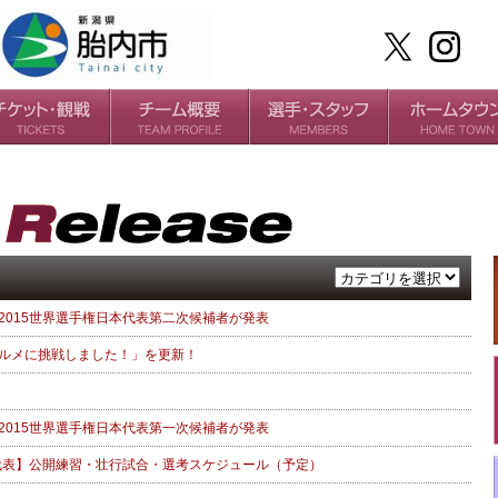
ケット
場・アクセス
ールガイド
チームの歴史
過去の成績
選手
スタッフ
2015世界選手権日本代表第二次候補者が発表
ルメに挑戦しました！」を更新！
2015世界選手権日本代表第一次候補者が発表
本代表】公開練習・壮行試合・選考スケジュール（予定）