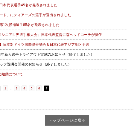
日本代表選手45名が発表されました
アワード」にディアーズの選手が選出されました
第1次候補選手85名が発表されました
回シニア世界選手権大会」日本代表監督に森ヘッドコーチが就任
】日本対ドイツ国際親善試合＆日本代表アジア地区予選
S 2014年新人選手トライアウト実施のお知らせ（終了しました）
S スタッフ説明会開催のお知らせ（終了しました）
RS の始動について
1
…
3
4
5
6
7
トップページに戻る