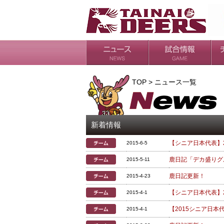
日程・結果
シーズンの流れ
チ
会
ル
TOP > ニュース一覧
新着情報
【シニア日本代表】
2015-6-5
鹿日記「デカ盛りグ
2015-5-11
鹿日記更新！
2015-4-23
【シニア日本代表】
2015-4-1
【2015シニア日
2015-4-1