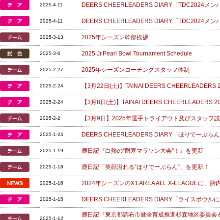
DEERS CHEERLEADERS DIARY「TDC2024
2025-4-11
DEERS CHEERLEADERS DIARY「TDC2024
2025-4-11
2025年シーズン幹部挨拶
2025-3-13
2025 Jr.Pearl Bowl Tournament Schedule
2025-3-6
2025年シーズンコーチングスタッフ体制
2025-2-27
【3月22日(土)】TAINAI DEERS CHEERLEADE
2025-2-24
【3月8日(土)】TAINAI DEERS CHEERLEADERS
2025-2-24
【3月9日】2025年選手トライアウト及びスタッフ
2025-2-2
DEERS CHEERLEADERS DIARY「ほりでー
2025-1-24
鹿日記『白熱の“耐寒マラソン大会“！』を更新
2025-1-19
鹿日記「笑顔溢れる“ほりでーぷらん“」を更新！
2025-1-18
2024年シーズンのX1 AREA ALL X-LEAGUE
2025-1-16
DEERS CHEERLEADERS DIARY「ライスボ
2025-1-15
鹿日記『東京都調布市健全育成推進杉森地区委員会
2025-1-12