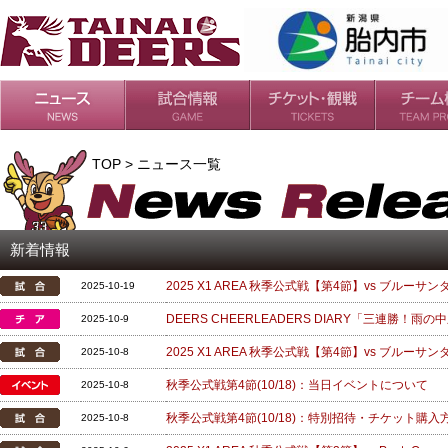
日程・結果
シーズンの流れ
チケット
会場・アクセス
ルールガイド
チームの歴
過去の成績
TOP > ニュース一覧
新着情報
2025 X1 AREA 秋季公式戦【第4節】vs ブルーサンダ
2025-10-19
DEERS CHEERLEADERS DIARY「三連勝
2025-10-9
2025 X1 AREA 秋季公式戦【第4節】vs ブルーサンダ
2025-10-8
秋季公式戦第4節(10/18)：当日イベントについて
2025-10-8
秋季公式戦第4節(10/18)：特別招待・チケット購
2025-10-8